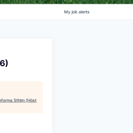
My
job
alerts
6)
eforma Sthlm (Höst