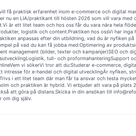
vill få praktisk erfarenhet inom e-commerce och digital ma
r nu en LIA/praktikant till hösten 2026 som vill vara med 
.Vi är ett litet team och hos oss får du vara nära hela flö
rodukter, logistik och content.Praktiken hos ossVi har inga 
aktiken anpassas efter din utbildning, vad du är nyfiken på 
empel på vad du kan få jobba med:Optimering av produktsi
t management (bilder, texter och kampanjer)SEO och dig
sutvecklingLogistik, tull- och proformahanteringSupport oc
lineVem vi sökerVi tror att du:Studerar e-commerce, digit
tt intresse för e-handel och digital utvecklingÄr nyfiken, st
ativTrivs i ett litet team där man får ta ansvar och testa myc
olm och praktiken är hybrid. Vi erbjuder att vara på plats 
så att göra på distans.Skicka in din ansökan till info@re
 om dig själv.
job is no longer accepting applications
pen jobs at
Reforma Sthlm
.
en jobs similar to "
LIA/praktik inom E-commerce & Digital Marknads