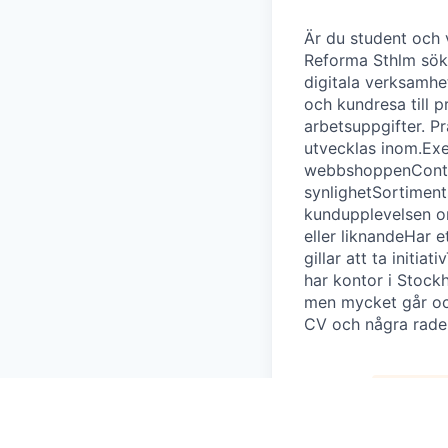
Är du student och 
Reforma Sthlm söke
digitala verksamhet
och kundresa till p
arbetsuppgifter. Pr
utvecklas inom.Ex
webbshoppenConten
synlighetSortiment
kundupplevelsen on
eller liknandeHar e
gillar att ta initi
har kontor i Stockh
men mycket går ock
CV och några rader
This 
See o
See op