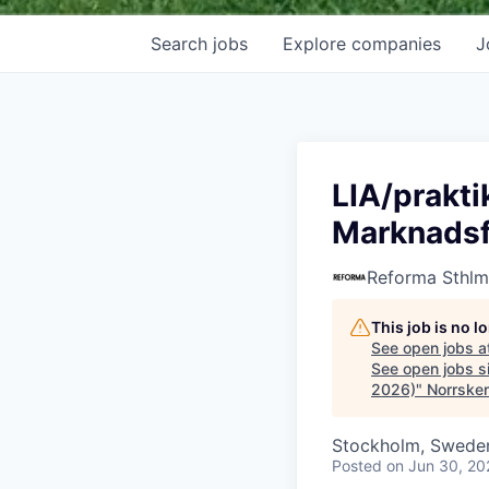
Search
jobs
Explore
companies
J
LIA/prakti
Marknadsf
Reforma Sthlm
This job is no 
See open jobs a
See open jobs si
2026)
"
Norrske
Stockholm, Swede
Posted
on Jun 30, 20