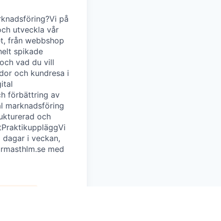
rknadsföring?Vi på
och utveckla vår
det, från webbshop
helt spikade
och vad du vill
dor och kundresa i
ital
h förbättring av
al marknadsföring
rukturerad och
ketPraktikuppläggVi
2 dagar i veckan,
formasthlm.se med
föring -