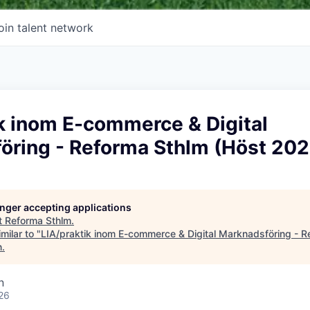
oin talent network
k inom E-commerce & Digital
öring - Reforma Sthlm (Höst 202
longer accepting applications
t
Reforma Sthlm
.
milar to "
LIA/praktik inom E-commerce & Digital Marknadsföring - R
n
.
n
26