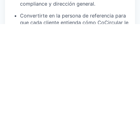
compliance y dirección general.
Convertirte en la persona de referencia para
que cada cliente entienda cómo CoCircular le
ayuda a alcanzar sus objetivos de
trazabilidad, eficiencia, cumplimiento
normativo, reducción de riesgos y reporting.
Diseñar, ejecutar y mejorar procesos de
onboarding estructurados, asegurando hitos
claros de activación: usuarios activos,
proyectos dados de alta, documentación
cargada, trazabilidad validada, informes
generados y uso recurrente; creando
playbooks por tipo de cliente: constructoras,
promotoras, industriales, grandes cuentas,
pymes o partners.
Identificar fricciones de uso y coordinarte con
Producto, Tech y Operaciones para resolver
bloqueos, mejorar la experiencia del cliente y