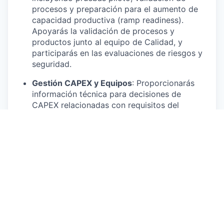
procesos y preparación para el aumento de
capacidad productiva (ramp readiness).
Apoyarás la validación de procesos y
productos junto al equipo de Calidad, y
participarás en las evaluaciones de riesgos y
seguridad.
Gestión CAPEX y Equipos
: Proporcionarás
información técnica para decisiones de
CAPEX relacionadas con requisitos del
proceso y darás soporte en la instalación de
equipos, puesta en marcha y cualificación.
También facilitarás información técnica para
las compras y especificaciones de equipos.
Documentación y Mejora Continua:
Definirás
las especificaciones del proceso, rangos
operativos y parámetros críticos. Crearás
POEs (Procedimientos Operativos Estándar) y
documentación técnica, y contribuirás a la
gestión de cambios para modificaciones del