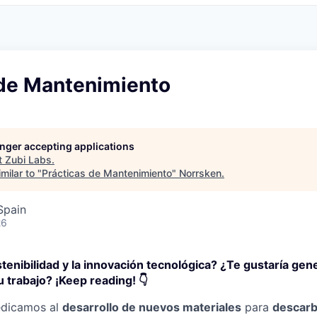
 de Mantenimiento
longer accepting applications
t
Zubi Labs
.
milar to "
Prácticas de Mantenimiento
"
Norrsken
.
Spain
26
stenibilidad y la innovación tecnológica? ¿Te gustaría gen
 trabajo? ¡Keep reading! 👇
dicamos al
desarrollo de nuevos materiales
para
descarb