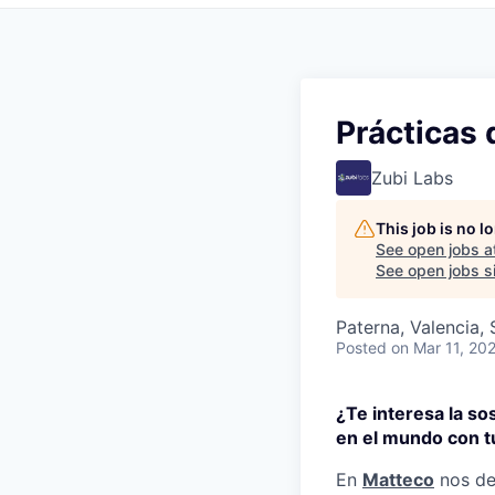
Prácticas
Zubi Labs
This job is no 
See open jobs a
See open jobs si
Paterna, Valencia, 
Posted
on Mar 11, 20
¿Te interesa la so
en el mundo con tu
En
Matteco
nos de