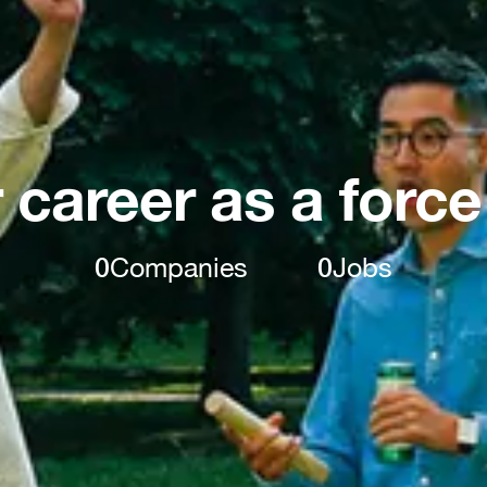
 career as a force
0
Companies
0
Jobs