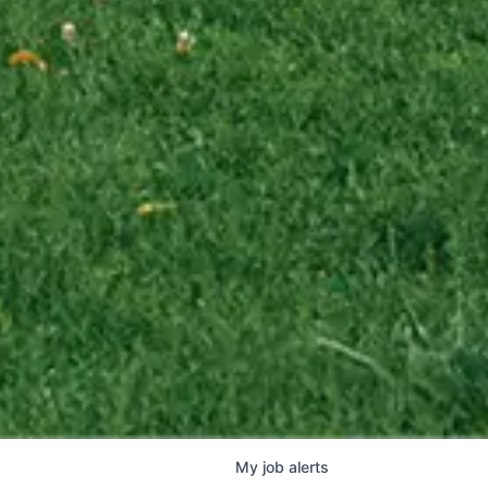
My
job
alerts