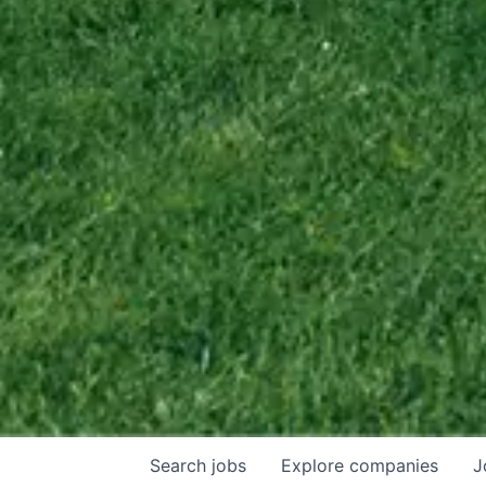
Search
jobs
Explore
companies
J