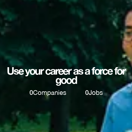
Use your career as a force for
good
0
Companies
0
Jobs