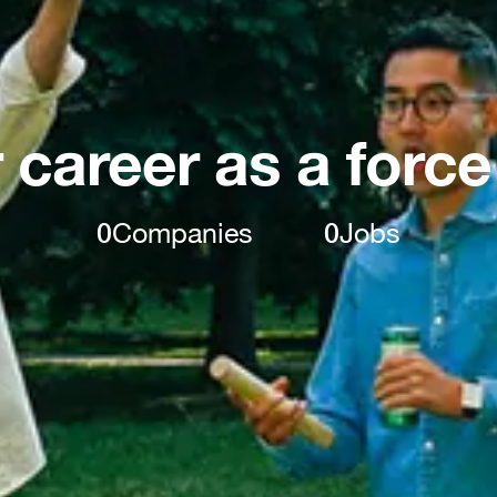
 career as a force
0
Companies
0
Jobs