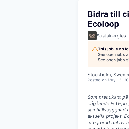
Bidra till
Ecoloop
Sustainergies
This job is no 
See open jobs a
See open jobs si
Stockholm, Swede
Posted
on May 13, 2
Som praktikant på E
pågående FoU-proje
samhällsbyggnad oc
aktuella projekt. 
integrerad del av 
samarbetspartners