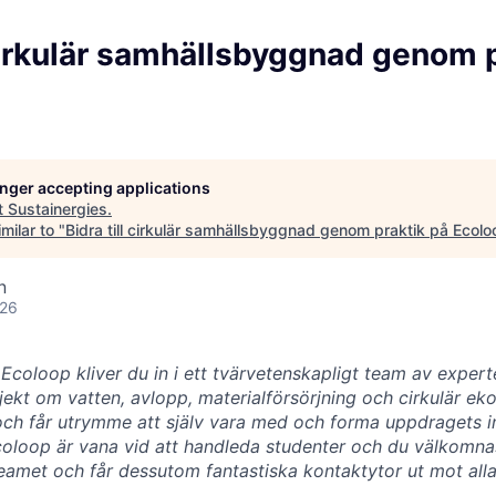
 cirkulär samhällsbyggnad genom 
longer accepting applications
t
Sustainergies
.
milar to "
Bidra till cirkulär samhällsbyggnad genom praktik på Ecolo
n
026
coloop kliver du in i ett tvärvetenskapligt team av experte
kt om vatten, avlopp, materialförsörjning och cirkulär ek
h får utrymme att själv vara med och forma uppdragets inr
Ecoloop är vana vid att handleda studenter och du välkomn
teamet och får dessutom fantastiska kontaktytor ut mot all
.