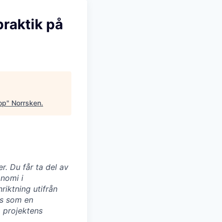
praktik på
op
"
Norrsken
.
r. Du får ta del av
onomi i
iktning utifrån
as som en
a projektens