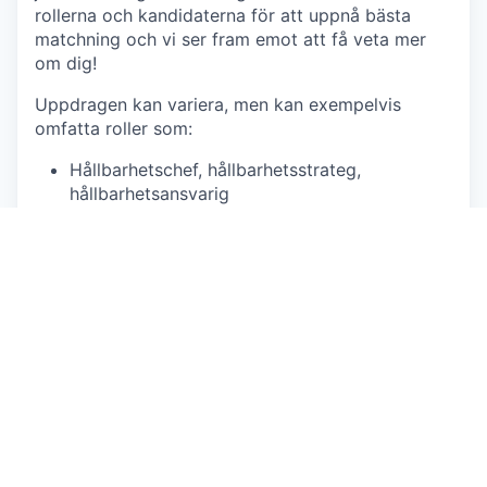
rollerna och kandidaterna för att uppnå bästa
matchning och vi ser fram emot att få veta mer
om dig!
Uppdragen kan variera, men kan exempelvis
omfatta roller som:
Hållbarhetschef, hållbarhetsstrateg,
hållbarhetsansvarig
Chef ESG-/hållbarhetsrapportering, ESG-
analytisker, hållbarhetscontroller, CSRD-
specialist,
Klimatspecialist, klimatstrateg, ansvarig
klimatrapportering
LCA-expert
Hållbarhetskonsult, klimatkonsult,
affärsutvecklings- och hållbarhetskonsult