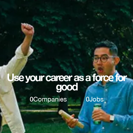
Use your career as a force for
good
0
Companies
0
Jobs