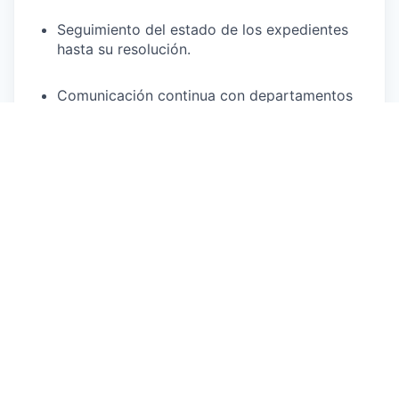
Seguimiento del estado de los expedientes
hasta su resolución.
Comunicación continua con departamentos
internos, clientes y administraciones públicas.
Archivo y actualización de la documentación
en sistemas internos.
Requisitos
Experiencia mínima de 3–5 años en
administración técnica, urbanística o gestión
de licencias.
Conocimiento de procedimientos