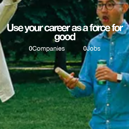
Use your career as a force for
good
0
Companies
0
Jobs