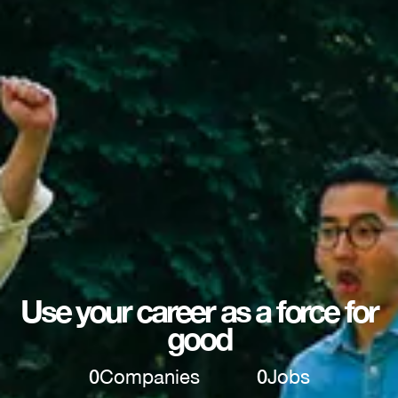
Use your career as a force for
good
0
Companies
0
Jobs