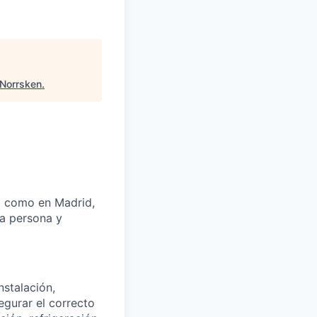
Norrsken
.
a como en Madrid,
da persona y
nstalación,
egurar el correcto