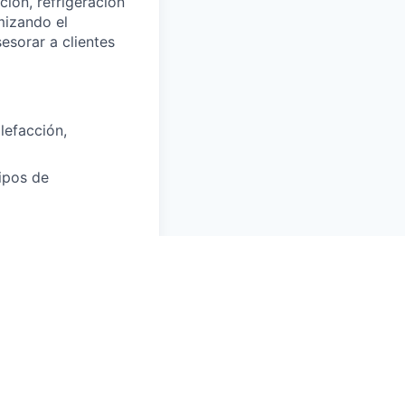
ión, refrigeración
mizando el
esorar a clientes
lefacción,
ipos de
 orientada al