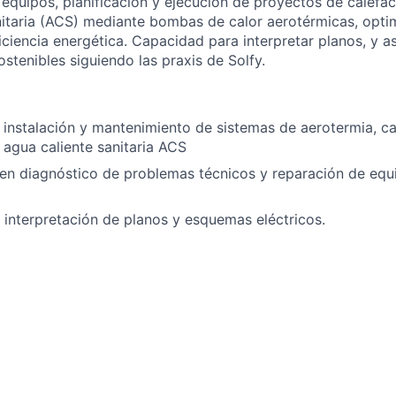
equipos, planificación y ejecución de proyectos de calefacc
nitaria (ACS) mediante bombas de calor aerotérmicas, opti
iciencia energética. Capacidad para interpretar planos, y as
stenibles siguiendo las praxis de Solfy.
 instalación y mantenimiento de sistemas de aerotermia, ca
y agua caliente sanitaria ACS
en diagnóstico de problemas técnicos y reparación de equ
 interpretación de planos y esquemas eléctricos.
 trabajar en equipo, buena comunicación y una mentalidad
tamente valoradas.
e valorarán todas las candidaturas
ucir B2.
atización.(RITE y gases fluorados)
nción de riesgos en el puesto de trabajo general.