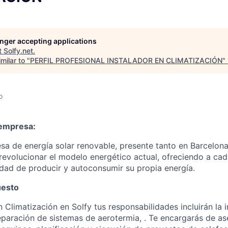
longer accepting applications
t
Solfy.net
.
milar to "
PERFIL PROFESIONAL INSTALADOR EN CLIMATIZACIÓN
"
o
 empresa:
sa de energía solar renovable, presente tanto en Barcelon
 revolucionar el modelo energético actual, ofreciendo a ca
idad de producir y autoconsumir su propia energía.
uesto
Climatización en Solfy tus responsabilidades incluirán la i
eparación de sistemas de
aerotermia,
. Te encargarás de as