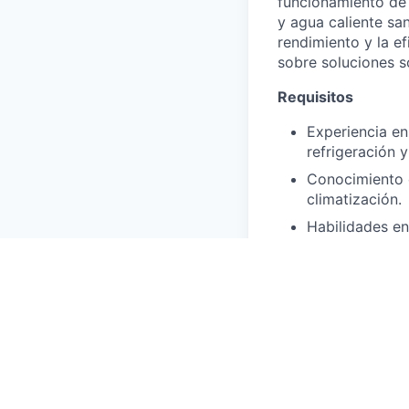
funcionamiento de 
y agua caliente sa
rendimiento y la ef
sobre soluciones so
Requisitos
Experiencia en
refrigeración 
Conocimiento 
climatización.
Habilidades en
Capacidad para
cliente son al
Deseados aunque s
Carnet de cond
Carnet de clim
Curso de preve