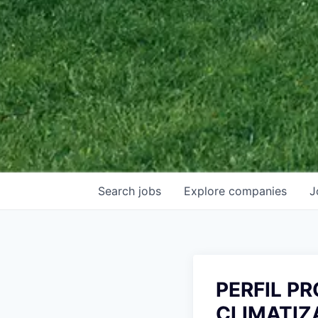
Search
jobs
Explore
companies
J
PERFIL P
CLIMATIZ