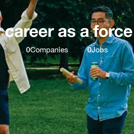
 career as a force
0
Companies
0
Jobs