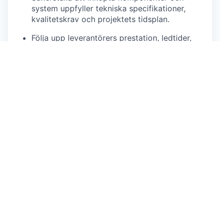
system uppfyller tekniska specifikationer,
kvalitetskrav och projektets tidsplan.
Följa upp leverantörers prestation, ledtider,
risker och leveransstatus för att säkerställa
projektens framdrift.
Stödja arbetet med BOM-hantering (Bill of
Materials), inköpsdokumentation,
inköpsrapportering och
leverantörsuppföljning.
Bidra till sourcingstrategier,
leverantörsutveckling och långsiktig
inköpsplanering.
Driva kontinuerliga förbättringar av
inköpsprocesser, leverantörsstruktur och
kostnadseffektivitet.
Bidra till snabba utvecklings- och