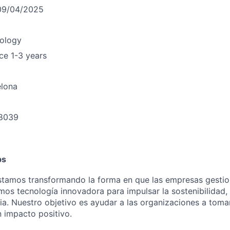
09/04/2025
ology
ce
1-3 years
elona
8039
n
bs
stamos
transformando
la forma
en
que las
empresas
gesti
mos
tecnología
innovadora
para
impulsar
la
sostenibilidad
,
ia
. Nuestro
objetivo
es
ayudar
a las
organizaciones
a
toma
n
impacto
positivo
.