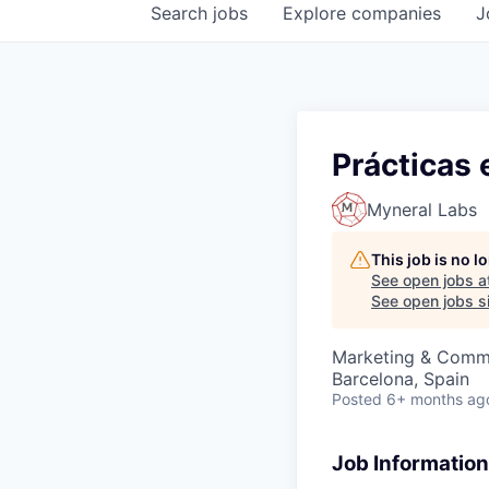
Search
jobs
Explore
companies
J
Prácticas 
Myneral Labs
This job is no 
See open jobs a
See open jobs si
Marketing & Comm
Barcelona, Spain
Posted
6+ months ag
Job Information