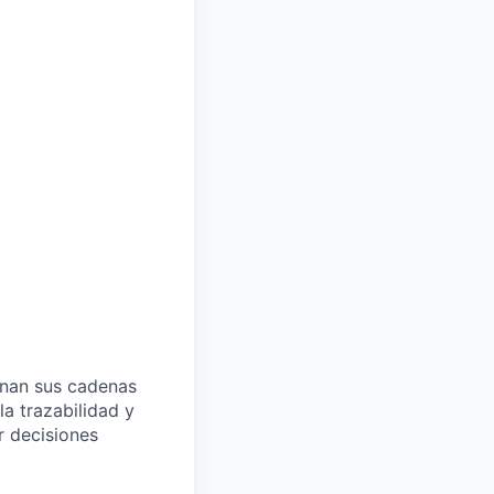
onan
sus
cadenas
 la
trazabilidad
y
r
decisiones