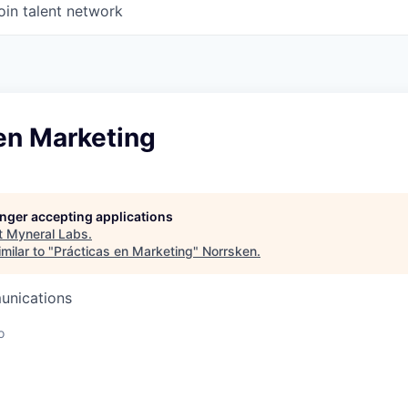
oin talent network
en Marketing
longer accepting applications
t
Myneral Labs
.
milar to "
Prácticas en Marketing
"
Norrsken
.
unications
o