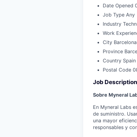
Date Opened
Job Type
Any
Industry
Techn
Work Experien
City
Barcelona
Province
Barc
Country
Spain
Postal Code
0
Job Descriptio
Sobre
Myneral La
En Myneral Labs
e
de
suministro
.
Usa
una
mayor
eficienc
responsables
y co