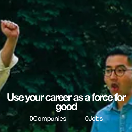
Use your career as a force for
good
0
Companies
0
Jobs