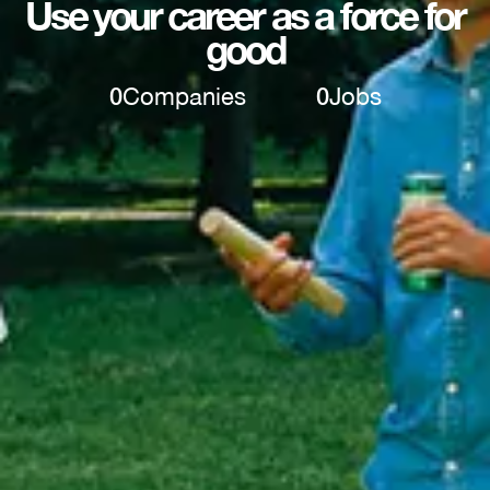
Use your career as a force for
good
0
Companies
0
Jobs