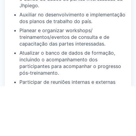
Jhpiego.
Auxiliar no desenvolvimento e implementação
dos planos de trabalho do país.
Planear e organizar workshops/
treinamentos/eventos de consulta e de
capacitação das partes interessadas.
Atualizar o banco de dados de formação,
incluindo o acompanhamento dos
participantes para acompanhar o progresso
pós-treinamento.
Participar de reuniões internas e externas
relacionadas ao programa.
Auxiliar no desenvolvimento de
procedimentos operacionais padrão (SOPs) e
ferramentas de garantia de qualidade (QA) em
matéria de saúde do adolescente e jovem.
Auxiliar no desenvolvimento de todos os
recursos/materiais relevantes, ou seja,