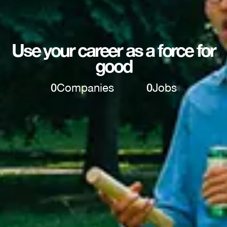
Use your career as a force for
good
0
Companies
0
Jobs