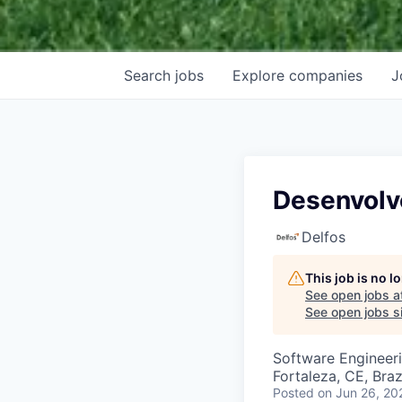
Search
jobs
Explore
companies
J
Desenvolv
Delfos
This job is no 
See open jobs a
See open jobs si
Software Engineer
Fortaleza, CE, Braz
Posted
on Jun 26, 20