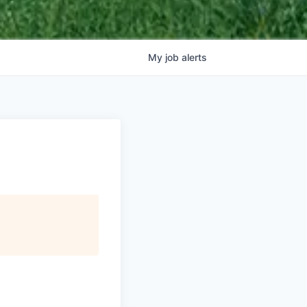
My
job
alerts