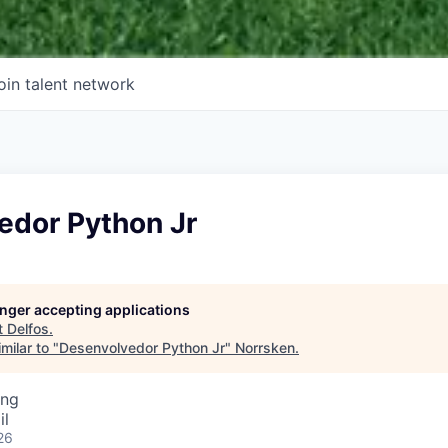
oin talent network
edor Python Jr
longer accepting applications
t
Delfos
.
milar to "
Desenvolvedor Python Jr
"
Norrsken
.
ing
il
26