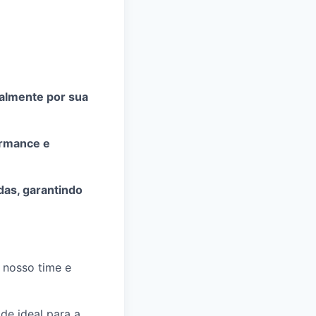
nalmente por sua
ormance e
das, garantindo
 nosso time e
de ideal para a