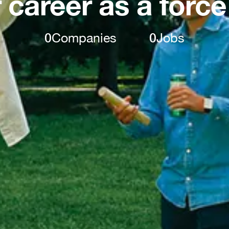
 career as a force
0
Companies
0
Jobs