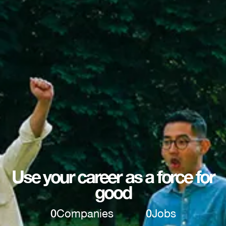
Use your career as a force for
good
0
Companies
0
Jobs