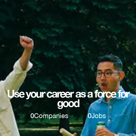
Use your career as a force for
good
0
Companies
0
Jobs