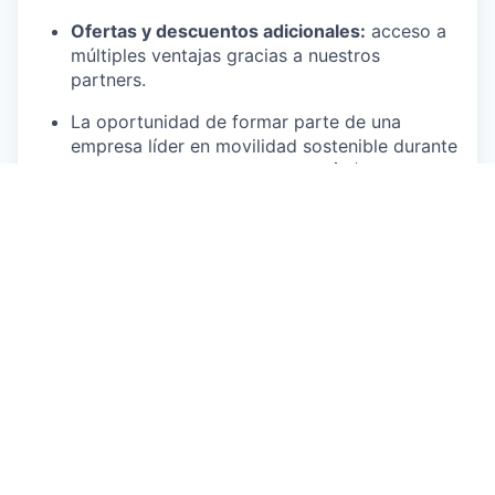
Ofertas y descuentos adicionales:
acceso a
múltiples ventajas gracias a nuestros
partners.
La oportunidad de formar parte de una
empresa líder en movilidad sostenible durante
la temporada alta en Valencia. 🛵☀️
¿Qué necesitamos de ti?
Experiencia previa en atención al cliente,
ventas, retail, turismo o posiciones similares.
Nivel alto de castellano.
Nivel de inglés suficiente para atender a
clientes internacionales.
Carnet de conducir tipo B con más de 3 años
de antigüedad.