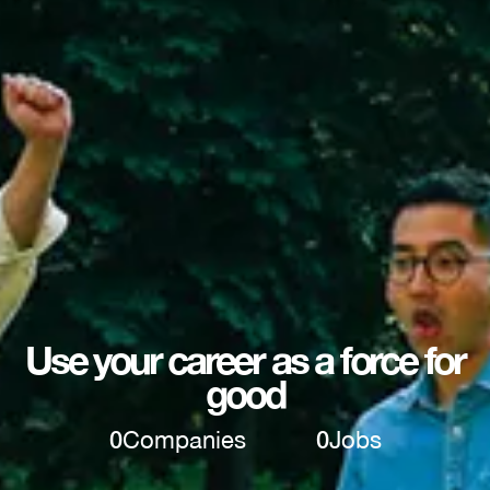
Use your career as a force for
good
0
Companies
0
Jobs