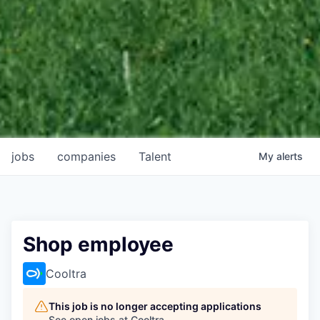
jobs
companies
Talent
My
alerts
Shop employee
Cooltra
This job is no longer accepting applications
See open jobs at
Cooltra
.