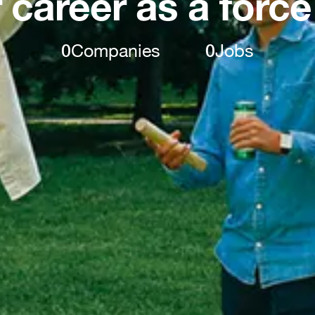
 career as a force
0
Companies
0
Jobs