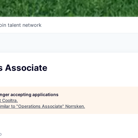
oin talent network
s Associate
longer accepting applications
t
Cooltra
.
milar to "
Operations Associate
"
Norrsken
.
o