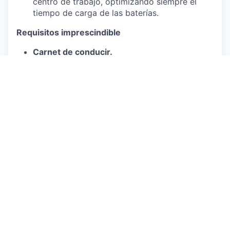
centro de trabajo, optimizando siempre el
tiempo de carga de las baterías.
Requisitos imprescindible
Carnet de conducir.
Experiencia previa en la conducción de
furgonetas.
¿Qué ofrecemos?
Contrato indefinido y jornada completa.
Turno de mañana (6.00 a 14.00 hs)
Sistema de trabajo 6-3 (se trabajan 6 días
consecutivos y se descansan 3 días)
Departamento
B2C
Ubicaciones
Delegación Hospitalet (Bcn)