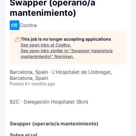
Swapper (operario/a
mantenimiento)
Cooltra
This job is no longer accepting applications
See open jobs at
Cooltra
.
See open jobs similar to "
Swapper (operario/a
mantenimiento)
"
Norrsken
.
Barcelona, Spain · L'Hospitalet de Llobregat,
Barcelona, Spain
Posted
6+ months ago
B2C
·
Delegación Hospitalet (Bcn)
Swapper (operario/a mantenimiento)
Sobre el rol