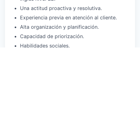
Una actitud proactiva y resolutiva.
Experiencia previa en atención al cliente.
Alta organización y planificación.
Capacidad de priorización.
Habilidades sociales.
Perfil comercial y administrativo.
¿Qué ofrecemos?
Rol dinámico y la posibilidad de disfrutar de
la paradisiaca isla de
Formentera.
Organización multicultural e internacional.
Contrato fijo discontinuo de mayo a
septiembre.
Jornada completa.
Retribución flexible gracias a Cobee.
Adelanto de nómina por Payflow.